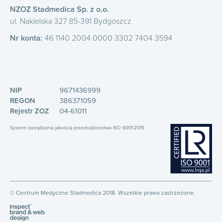
NZOZ Stadmedica Sp. z o.o.
ul. Nakielska 327 85-391 Bydgoszcz
Nr konta:
46 1140 2004 0000 3302 7404 3594
NIP
9671436999
REGON
386371059
Rejestr ZOZ
04-61011
System zarządzania jakością przedsiębiorstwa ISO 9001:2015
© Centrum Medyczne Stadmedica 2018. Wszelkie prawa zastrzeżone.