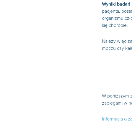
Wyniki badań 
pacjenta, post
organizmu czło
się chorobie.
Należy więc za
moczu czy kału
W poniższym za
zabiegami w na
Informacja o z