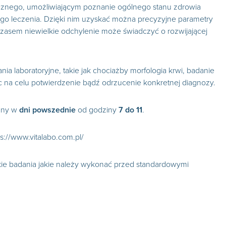
znego, umożliwiającym poznanie ogólnego stanu zdrowia
nego leczenia. Dzięki nim uzyskać można precyzyjne parametry
zasem niewielkie odchylenie może świadczyć o rozwijającej
ia laboratoryjne, takie jak chociażby morfologia krwi, badanie
c na celu potwierdzenie bądź odrzucenie konkretnej diagnozy.
nny w
dni powszednie
od godziny
7 do 11
.
s://www.vitalabo.com.pl/
kie badania jakie należy wykonać przed standardowymi