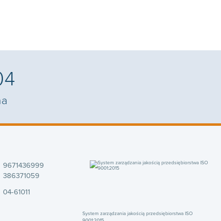
04
na
9671436999
386371059
04-61011
System zarządzania jakością przedsiębiorstwa ISO
9001:2015