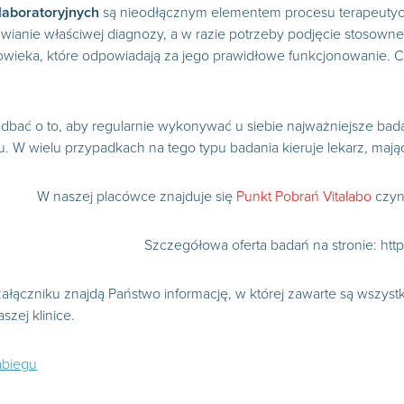
laboratoryjnych
są nieodłącznym elementem procesu terapeutyc
awianie właściwej diagnozy, a w razie potrzeby podjęcie stosow
wieka, które odpowiadają za jego prawidłowe funkcjonowanie. C
dbać o to, aby regularnie wykonywać u siebie najważniejsze badan
. W wielu przypadkach na tego typu badania kieruje lekarz, mają
W naszej placówce znajduje się
Punkt Pobrań Vitalabo
czy
Szczegółowa oferta badań na stronie: http
łączniku znajdą Państwo informację, w której zawarte są wszyst
szej klinice.
abiegu