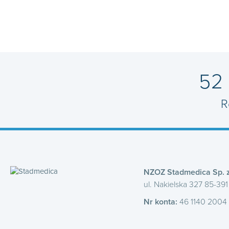
52
R
NZOZ Stadmedica Sp. z
ul. Nakielska 327 85-39
Nr konta:
46 1140 2004