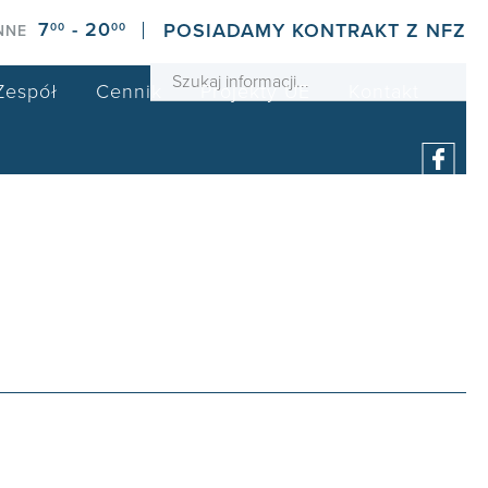
7
- 20
POSIADAMY KONTRAKT Z NFZ
00
00
NNE
Zespół
Cennik
Projekty UE
Kontakt