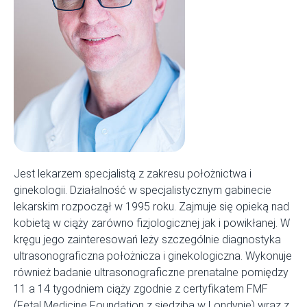
Jest lekarzem specjalistą z zakresu położnictwa i
ginekologii. Działalność w specjalistycznym gabinecie
lekarskim rozpoczął w 1995 roku. Zajmuj
e
się opieką nad
kobietą w ciąży zarówno fizjologicznej jak i powikłanej. W
kręgu
jego
zainteresowań leży szczególnie diagnostyka
ultrasonograficzna położnicza i ginekologiczna. Wykonuj
e
również badanie ultrasonograficzne prenatalne pomiędzy
11 a 14 tygodniem ciąży zgodnie z certyfikatem FMF
(Fetal Medicine Foundation z siedzibą w Londynie) wraz z