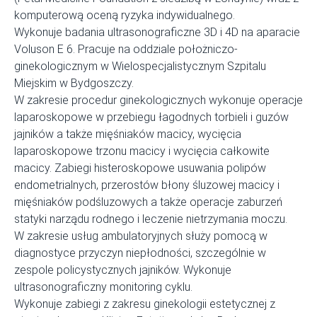
komputerową oceną ryzyka indywidualnego.
Wykonuj
e
badania ultrasonograficzne 3D i 4D na aparacie
Voluson E 6.
Pracuj
e
na oddziale położniczo-
ginekologicznym w Wielospecjalistycznym Szpitalu
Miejskim w Bydgoszczy.
W zakresie procedur ginekologicznych wykonuj
e
operacje
laparoskopowe w przebiegu łagodnych torbieli i guzów
jajników a także mięśniaków macicy, wycięcia
laparoskopowe trzonu macicy i wycięcia całkowite
macicy. Zabiegi histeroskopowe usuwania polipów
endometrialnych, przerostów błony śluzowej macicy i
mięśniaków podśluzowych a także operacje zaburzeń
statyki narządu rodnego i leczenie nietrzymania moczu.
W zakresie usług ambulatoryjnych służ
y
pomocą w
diagnostyce przyczyn niepłodności, szczególnie w
zespole policystycznych jajników. Wykonuj
e
ultrasonograficzny monitoring cyklu.
Wykonuj
e
zabiegi z zakresu ginekologii estetycznej z