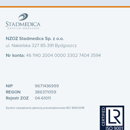
NZOZ Stadmedica Sp. z o.o.
ul. Nakielska 327 85-391 Bydgoszcz
Nr konta:
46 1140 2004 0000 3302 7404 3594
NIP
9671436999
REGON
386371059
Rejestr ZOZ
04-61011
System zarządzania jakością przedsiębiorstwa ISO 9001:2015