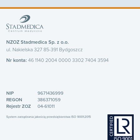
NZOZ Stadmedica Sp. z o.o.
ul. Nakielska 327 85-391 Bydgoszcz
Nr konta:
46 1140 2004 0000 3302 7404 3594
NIP
9671436999
REGON
386371059
Rejestr ZOZ
04-61011
System zarządzania jakością przedsiębiorstwa ISO 9001:2015