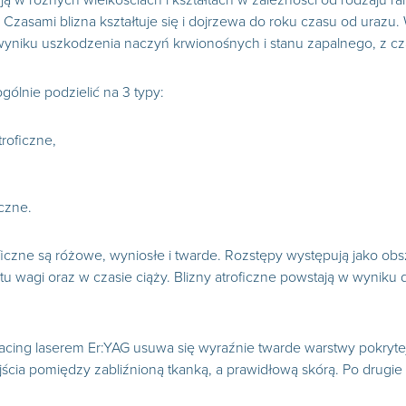
ją w różnych wielkościach i kształtach w zależności od rodzaju ran
Czasami blizna kształtuje się i dojrzewa do roku czasu od urazu
niku uszkodzenia naczyń krwionośnych i stanu zapalnego, z cza
gólnie podzielić na 3 typy:
troficzne,
iczne.
oficzne są różowe, wyniosłe i twarde. Rozstępy występują jako obs
u wagi oraz w czasie ciąży. Blizny atroficzne powstają w wyniku
facing laserem Er:YAG usuwa się wyraźnie twarde warstwy pokrytej
ścia pomiędzy zabliźnioną tkanką, a prawidłową skórą. Po drugi