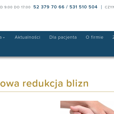
52 379 70 66 / 531 510 504
D 9:00 DO 17:00
CZY
a
Aktualności
Dla pacjenta
O firmie
owa redukcja blizn