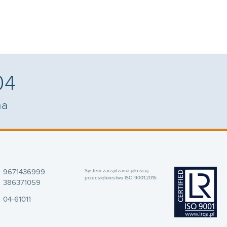
04
na
9671436999
System zarządzania jakością
przedsiębiorstwa ISO 9001:2015
386371059
04-61011