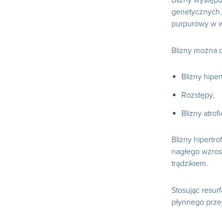
Blizny występu
genetycznych. 
purpurowy w wy
Blizny można o
Blizny hiper
Rozstępy,
Blizny atrof
Blizny hipertr
nagłego wzrost
trądzikiem.
Stosując resur
płynnego przej