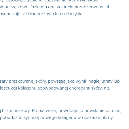
y, jej lokalizacji, stanu odżywienia oraz czynników
. W początkowej fazie ma ona kolor ciemno-czerwony lub
sem staje się bladoróżowa lub srebrzysta.
zary prążkowanej skóry, powstają jako wynik nagłej utraty lub
 destrukcji kolagenu spowodowanej chorobami skóry, np.
 bliznami skóry. Po pierwsze, powoduje to powstanie bardziej
e pobudza to syntezę nowego kolagenu w obszarze blizny.