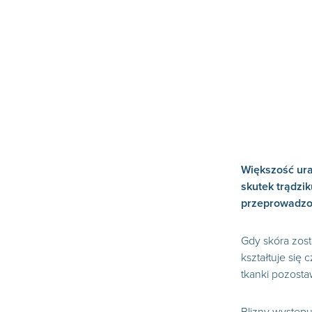
Większość ura
skutek trądzi
przeprowadzo
Gdy skóra zost
kształtuje się
tkanki pozostaw