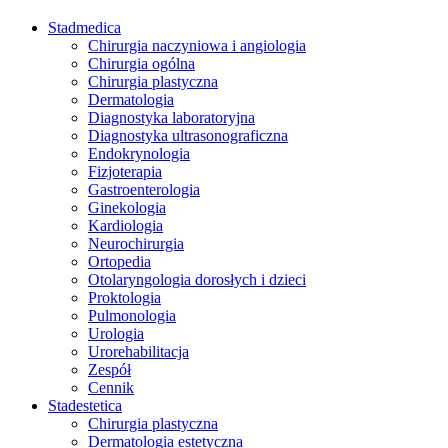
Stadmedica
Chirurgia naczyniowa i angiologia
Chirurgia ogólna
Chirurgia plastyczna
Dermatologia
Diagnostyka laboratoryjna
Diagnostyka ultrasonograficzna
Endokrynologia
Fizjoterapia
Gastroenterologia
Ginekologia
Kardiologia
Neurochirurgia
Ortopedia
Otolaryngologia dorosłych i dzieci
Proktologia
Pulmonologia
Urologia
Urorehabilitacja
Zespół
Cennik
Stadestetica
Chirurgia plastyczna
Dermatologia estetyczna