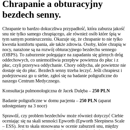
Chrapanie a obturacyjny
bezdech senny.
Chrapanie to bardzo dokuczliwa przypadłość, która zaburza jakość
snu nie tylko samego chrapiącego, ale również osób które śpią w
tym samym pomieszczeniu. Okazuje się, że chrapanie to nie tylko
kwestia komfortu spania, ale także zdrowia. Osoby, które chrapią w
nocy, narażone są na rozwój obturacyjnego bezdechu sennego
(OBPS). To zaburzenie polegające na zapadaniu się górnych dróg
oddechowych, co uniemożliwia przepływ powietrza do płuc i z
płuc, czyli przerywa oddychanie. Chory oddycha, ale powietrze nie
dostaje się do płuc. Bezdech senny trzeba leczyć. Jeśli chrapiesz i
podejrzewasz go u siebie, zgłoś się na badanie poligraficzne do
naszego Centrum Medycznego.
Konsultacja pulmonologiczna dr Jacek Dulęba –
250 PLN
Badanie poligraficzne w domu pacjenta –
250 PLN
(aparat
udostępniany na 3 noce)
Sprawdź, czy problem bezdechów może również dotyczyć Ciebie
oceniając się na skali senności Epworth (Epworth Sleepiness Scale
– ESS). Jest to skala stosowana w ocenie zaburzeń snu, między