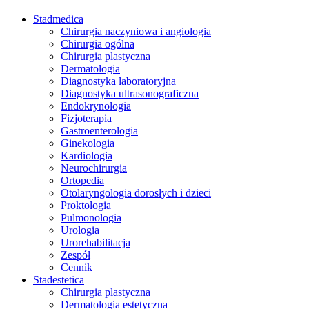
Stadmedica
Chirurgia naczyniowa i angiologia
Chirurgia ogólna
Chirurgia plastyczna
Dermatologia
Diagnostyka laboratoryjna
Diagnostyka ultrasonograficzna
Endokrynologia
Fizjoterapia
Gastroenterologia
Ginekologia
Kardiologia
Neurochirurgia
Ortopedia
Otolaryngologia dorosłych i dzieci
Proktologia
Pulmonologia
Urologia
Urorehabilitacja
Zespół
Cennik
Stadestetica
Chirurgia plastyczna
Dermatologia estetyczna