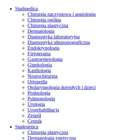
Stadmedica
Chirurgia naczyniowa i angiologia
Chirurgia ogólna
Chirurgia plastyczna
Dermatologia
Diagnostyka laboratoryjna
Diagnostyka ultrasonograficzna
Endokrynologia
Fizjoterapia
Gastroenterologia
Ginekologia
Kardiologia
Neurochirurgia
Ortopedia
Otolaryngologia dorosłych i dzieci
Proktologia
Pulmonologia
Urologia
Urorehabilitacja
Zespół
Cennik
Stadestetica
Chirurgia plastyczna
Dermatologia estetyczna