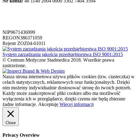
Nr konta:
46 1140 2004 0000 3302 7404 3594
NIP
9671436999
REGON
386371059
Rejestr ZOZ
04-61011
System zarządzania jakością przedsiębiorstwa ISO 9001:2015
© Centrum Medyczne Stadmedica 2018. Wszelkie prawa
zastrzeżone.
Nasza strona internetowa używa plików cookies (tzw. ciasteczka) w
celach statystycznych, reklamowych oraz funkcjonalnych. Dzięki
nim możemy indywidualnie dostosować stronę do twoich potrzeb.
Każdy może zaakceptować pliki cookies albo ma możliwość
wyłączenia ich w przeglądarce, dzięki czemu nie będą zbierane
żadne informacje.
Akceptuję
Więcej informacji
Close
Privacy Overview