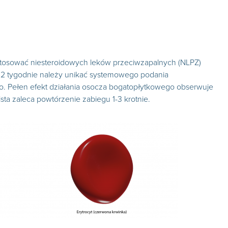
stosować niesteroidowych leków przeciwzapalnych (NLPZ)
z 2 tygodnie należy unikać systemowego podania
o. Pełen efekt działania osocza bogatopłytkowego obserwuje
sta zaleca powtórzenie zabiegu 1-3 krotnie.