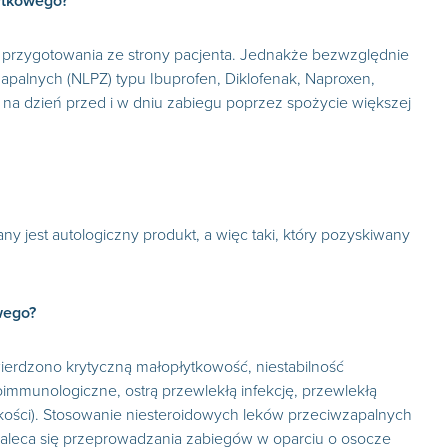
ytkowego?
 przygotowania ze strony pacjenta. Jednakże bezwzględnie
apalnych (NLPZ) typu Ibuprofen, Diklofenak, Naproxen,
m na dzień przed i w dniu zabiegu poprzez spożycie większej
 jest autologiczny produkt, a więc taki, który pozyskiwany
wego?
ierdzono krytyczną małopłytkowość, niestabilność
immunologiczne, ostrą przewlekłą infekcję, przewlekłą
kości). Stosowanie niesteroidowych leków przeciwzapalnych
 zaleca się przeprowadzania zabiegów w oparciu o osocze