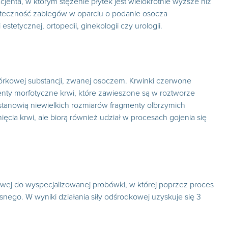
enta, w którym stężenie płytek jest wielokrotnie wyższe niż
kuteczność zabiegów w oparciu o podanie osocza
tetycznej, ortopedii, ginekologii czy urologii.
mórkowej substancji, zwanej osoczem. Krwinki czerwone
lementy morfotyczne krwi, które zawieszone są w roztworze
i stanowią niewielkich rozmiarów fragmenty olbrzymich
ęcia krwi, ale biorą również udział w procesach gojenia się
ej do wyspecjalizowanej probówki, w której poprzez proces
nego. W wyniki działania siły odśrodkowej uzyskuje się 3