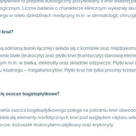
łytkowe to preparat autologiczny pozyskiwany z krwi własnej pacj
logicznym. Liczne badania o charakterze klinicznym wykazały s
go w wielu dziedzinach medycyny m.in. w dermatologii, chirurgii es
 krwi?
ną odmianą tkanki łącznej i składa się z komórek oraz międzyko
krwinki białe (leukocyty) oraz płytki krwi (trombocyty) stanowią e
 m.in. w białka, elektrolity oraz składniki odżywcze. Płytki krw
 kostnego – megakariocytów. Płytki krwi nie tylko procesy krzepni
się osocze bogatopłytkowe?
wania osocza bogatopłytkowego polega na pobraniu krwi obwodow
iela się elementy morfotycznych krwi pod względem ciężaru włas
osocze, kożuszek leukocytarno-płytkowy oraz erytrocyty.