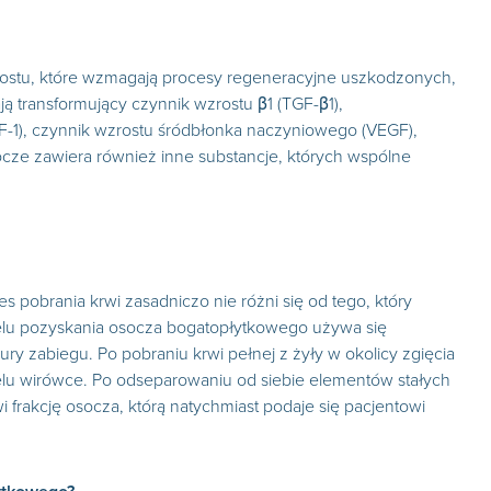
rostu, które wzmagają procesy regeneracyjne uszkodzonych,
ją transformujący czynnik wzrostu β
1
(TGF-β
1
),
F-1), czynnik wzrostu śródbłonka naczyniowego (VEGF),
ocze zawiera również inne substancje, których wspólne
 pobrania krwi zasadniczo nie różni się od tego, który
celu pozyskania osocza bogatopłytkowego używa się
 zabiegu. Po pobraniu krwi pełnej z żyły w okolicy zgięcia
elu wirówce. Po odseparowaniu od siebie elementów stałych
wi frakcję osocza, którą natychmiast podaje się pacjentowi