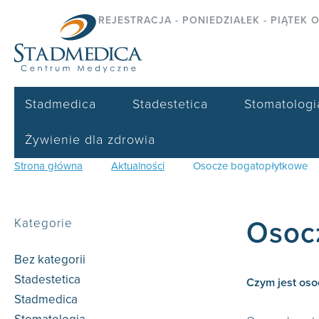
REJESTRACJA - PONIEDZIAŁEK - PIĄTEK O
Stadmedica
Stadestetica
Stomatologi
Żywienie dla zdrowia
Strona główna
Aktualności
Osocze bogatopłytkowe
Kategorie
Osoc
Bez kategorii
(79)
Stadestetica
(60)
Czym jest oso
Stadmedica
(59)