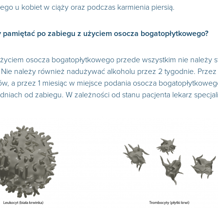
go u kobiet w ciąży oraz podczas karmienia piersią.
 pamiętać po zabiegu z użyciem osocza bogatopłytkowego?
użyciem osocza bogatopłytkowego przede wszystkim nie należy 
. Nie należy również nadużywać alkoholu przez 2 tygodnie. Prze
ów, a przez 1 miesiąc w miejsce podania osocza bogatopłytkoweg
odniach od zabiegu. W zależności od stanu pacjenta lekarz specjali