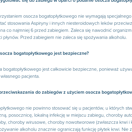
zygotować się do zabiegu w oparci o podanie osocza bogatopł
orzystaniem osocza bogatopłytkowego nie wymagają specjalnego
tać stosowania Aspiryny i innych niesteroidowych leków przeciwz
. na co najmniej 6 przed zabiegiem. Zaleca się nawodnić organiz
ści płynów. Przed zabiegiem nie zaleca się spożywania alkoholu.
socza bogatopłytkowego jest bezpieczne?
 bogatopłytkowego jest całkowicie bezpieczne, ponieważ używany
 własnego pacjenta.
 przeciwskazania do zabiegów z użyciem osocza bogatopłytko
łytkowego nie powinno stosować się u pacjentów, u których stw
, posocznicę, lokalną infekcję w miejscu zabiegu, choroby auto
roby, choroby wirusowe, choroby nowotworowe (zwłaszcza krwi i 
ożywanie alkoholu znacznie ograniczają funkcję płytek krwi. Nie