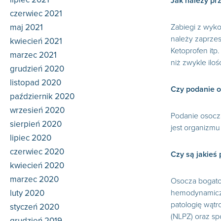
Jak należy pr
czerwiec 2021
maj 2021
Zabiegi z wyk
należy zaprzes
kwiecień 2021
Ketoprofen itp
marzec 2021
niż zwykle ilo
grudzień 2020
listopad 2020
Czy podanie o
październik 2020
wrzesień 2020
Podanie osocza
sierpień 2020
jest organizmu
lipiec 2020
czerwiec 2020
Czy są jakieś
kwiecień 2020
marzec 2020
Osocza bogatop
luty 2020
hemodynamiczną
patologię wąt
styczeń 2020
(NLPZ) oraz sp
grudzień 2019