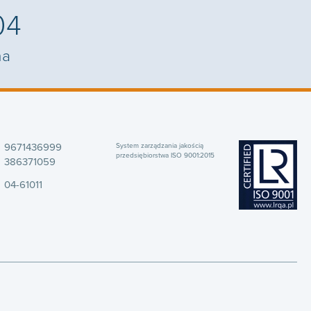
04
na
9671436999
System zarządzania jakością
przedsiębiorstwa ISO 9001:2015
386371059
04-61011