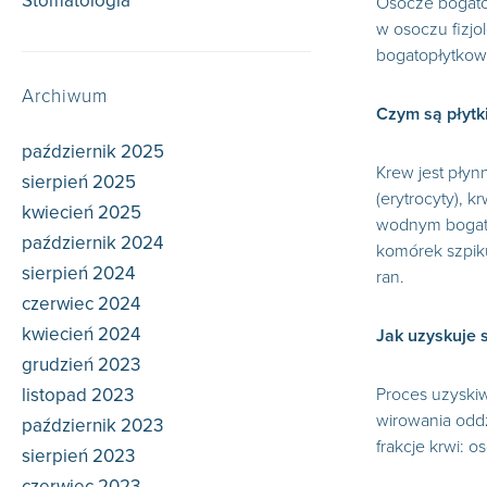
Stomatologia
Osocze bogatop
(12)
w osoczu fizjo
bogatopłytkowe
Archiwum
Czym są płytki
październik 2025
Krew jest płyn
sierpień 2025
(erytrocyty), 
kwiecień 2025
wodnym bogatym
październik 2024
komórek szpiku
sierpień 2024
ran.
czerwiec 2024
kwiecień 2024
Jak uzyskuje 
grudzień 2023
listopad 2023
Proces uzyski
wirowania oddz
październik 2023
frakcje krwi: 
sierpień 2023
czerwiec 2023