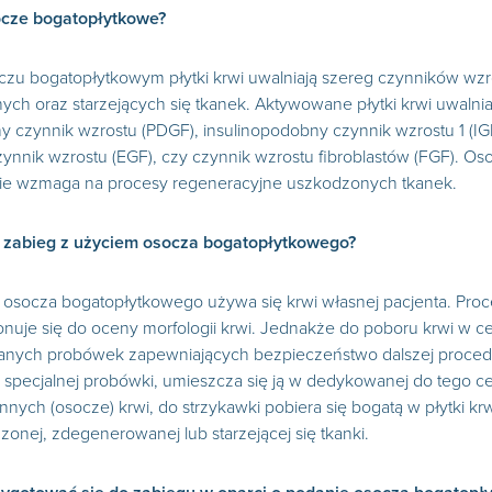
ocze bogatopłytkowe?
czu bogatopłytkowym płytki krwi uwalniają szereg czynników wz
h oraz starzejących się tkanek. Aktywowane płytki krwi uwalnia
 czynnik wzrostu (PDGF), insulinopodobny czynnik wzrostu 1 (IG
nnik wzrostu (EGF), czy czynnik wzrostu fibroblastów (FGF). Os
otnie wzmaga na procesy regeneracyjne uszkodzonych tkanek.
 zabieg z użyciem osocza bogatopłytkowego?
osocza bogatopłytkowego używa się krwi własnej pacjenta. Proces
nuje się do oceny morfologii krwi. Jednakże do poboru krwi w 
nych probówek zapewniających bezpieczeństwo dalszej procedury
specjalnej probówki, umieszcza się ją w dedykowanej do tego c
nnych (osocze) krwi, do strzykawki pobiera się bogatą w płytki kr
zonej, zdegenerowanej lub starzejącej się tkanki.