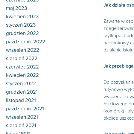
Jak działa os
maj 2023
kwiecień 2023
Zawarte w oso
styczeń 2023
zdegenerowanyc
grudzień 2022
płytkopochodny
październik 2022
nabłonkowy czy
wrzesień 2022
działanie ist
sierpień 2022
Jak przebiega
czerwiec 2022
kwiecień 2022
Do pozyskania 
styczeń 2022
rutynowo wyko
grudzień 2021
wyspecjalizowa
listopad 2021
łokciowego do 
październik 2021
(komórek) i pły
wrzesień 2021
okolice uszkod
sierpień 2021
lipiec 2021