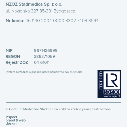
NZOZ Stadmedica Sp. z o.o.
ul. Nakielska 327 85-391 Bydgoszcz
Nr konta:
46 1140 2004 0000 3302 7404 3594
NIP
9671436999
REGON
386371059
Rejestr ZOZ
04-61011
System zarządzania jakością przedsiębiorstwa ISO 9001:2015
© Centrum Medyczne Stadmedica 2018. Wszelkie prawa zastrzeżone.