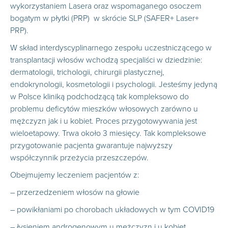
wykorzystaniem Lasera oraz wspomaganego osoczem
bogatym w płytki (PRP) w skrócie SLP (SAFER+ Laser+
PRP).
W skład interdyscyplinarnego zespołu uczestniczącego w
transplantacji włosów wchodzą specjaliści w dziedzinie:
dermatologii, trichologii, chirurgii plastycznej,
endokrynologii, kosmetologii i psychologii. Jesteśmy jedyną
w Polsce kliniką podchodzącą tak kompleksowo do
problemu deficytów mieszków włosowych zarówno u
mężczyzn jak i u kobiet. Proces przygotowywania jest
wieloetapowy. Trwa około 3 miesięcy. Tak kompleksowe
przygotowanie pacjenta gwarantuje najwyższy
współczynnik przeżycia przeszczepów.
Obejmujemy leczeniem pacjentów z:
– przerzedzeniem włosów na głowie
– powikłaniami po chorobach układowych w tym COVID19
– łysieniem androgenowym u mężczyzn i u kobiet