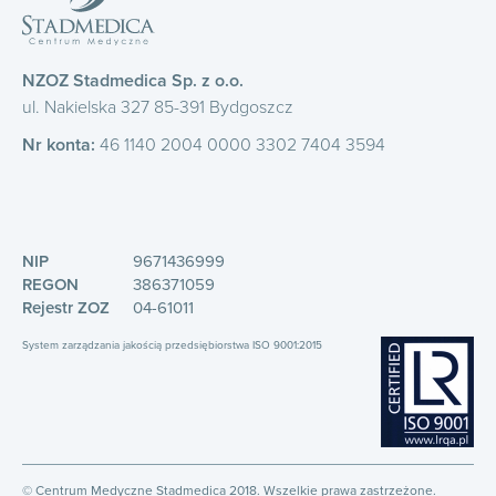
NZOZ Stadmedica Sp. z o.o.
ul. Nakielska 327 85-391 Bydgoszcz
Nr konta:
46 1140 2004 0000 3302 7404 3594
NIP
9671436999
REGON
386371059
Rejestr ZOZ
04-61011
System zarządzania jakością przedsiębiorstwa ISO 9001:2015
© Centrum Medyczne Stadmedica 2018. Wszelkie prawa zastrzeżone.