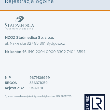
Rejestracja ogólna
NZOZ Stadmedica Sp. z o.o.
ul. Nakielska 327 85-391 Bydgoszcz
Nr konta:
46 1140 2004 0000 3302 7404 3594
NIP
9671436999
REGON
386371059
Rejestr ZOZ
04-61011
System zarządzania jakością przedsiębiorstwa ISO 9001:2015